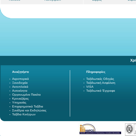
Χρ
Αναζητήστε
Πληροφορίες
Αεροπορικά
Ταξιδιωτικές Οδηγίες
Ξενοδοχεία
Ταξιδιωτική Ασφάλιση
Ακτοπλοϊκά
VISA
Αυτοκίνητα
Ταξιδιωτικά Έγγραφα
Οργανωμένα Πακέτα
Κρουαζιέρες
Υπηρεσίες
Επιχειρηματικά Ταξίδια
Συνέδρια και Εκδηλώσεις
Ταξίδια Κινήτρων