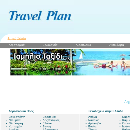
Αρχική Σελίδα
Αεροπορικά
Ξενοδοχεία
Ακτοπλοϊκα
Αυτοκίνητα
Δημ
Αεροπορικά Προς
Ξενοδοχεία στην Ελλάδα
Βουδαπέστη
Βαρσοβία
Αθήνα
Καρπ
Ντουμπάι
Λος Άντζελες
Ναύπλιο
Καμμ
Νέα Υόρκη
Ελσίνκι
Αράχωβα
Θεσσα
Κοπενχάγη
Βιέννη
Βυτίνα
Ιωάνν
Λονδίνο
Λέννιγκραντ
Σέρρες
Εύβοι